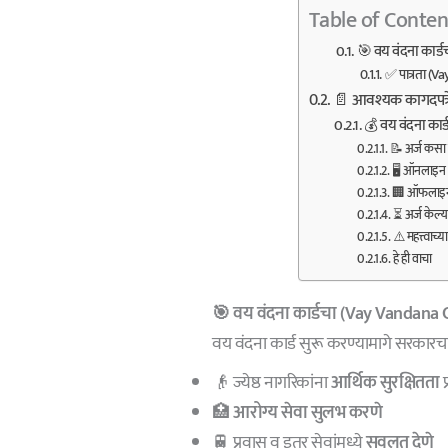
Table of Conten
🎯 वय वंदना कार्ड
✅ पात्रता (V
📄 आवश्यक कागदपत्र
💰 वय वंदना कार
📝 अर्ज कसा
🖥️ ऑनलाइन 
🏢 ऑफलाइन
⏳ अर्ज केल्य
⚠️ महत्त्वाच्
हे ही वाचा
🎯 वय वंदना कार्डचा (
Vay Vandana 
वय वंदना कार्ड सुरू करण्यामागे सरकारचा
👴 ज्येष्ठ नागरिकांना
आर्थिक सुरक्षितता
प
🏥
आरोग्य सेवा सुलभ करणे
🚆 प्रवास व इतर सेवांमध्ये
सवलत देणे