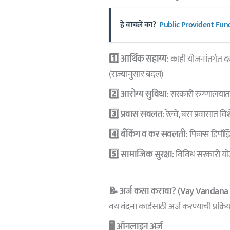
हे वाचले का?
Public Provident Fund भ
1️⃣ आर्थिक सहाय्य
: काही योजनांतर्गत 
(राज्यानुसार बदल)
2️⃣ आरोग्य सुविधा
: सरकारी रुग्णालया
3️⃣ प्रवास सवलत
: रेल्वे, बस प्रवासात 
4️⃣ बँकिंग व कर सवलती
: फिक्स डिपॉ
5️⃣ सामाजिक सुरक्षा
: विविध सरकारी योज
📝 अर्ज कसा करावा? (
Vay Vandana
वय वंदना कार्डसाठी अर्ज करण्याची प्रक्रि
🖥️ ऑनलाइन अर्ज