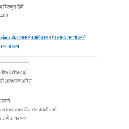
ाभ मिळवून देणे
ढवणे
ana डॉ. बाबासाहेब आंबेडकर कृषी स्वावलंबन योजनेचे
ऱ्यांना लाभ
ility Criteria)
 अटी आवश्यक आहेत:
असावे
Low Income) विचारात घेतली जाते
वा असणे आवश्यक