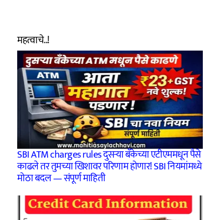
महत्वाचे..!
SBI ATM charges rules दुसऱ्या बँकेच्या एटीएममधून पैसे
काढले तर तुमच्या खिशावर परिणाम होणार! SBI नियमांमध्ये
मोठा बदल — संपूर्ण माहिती