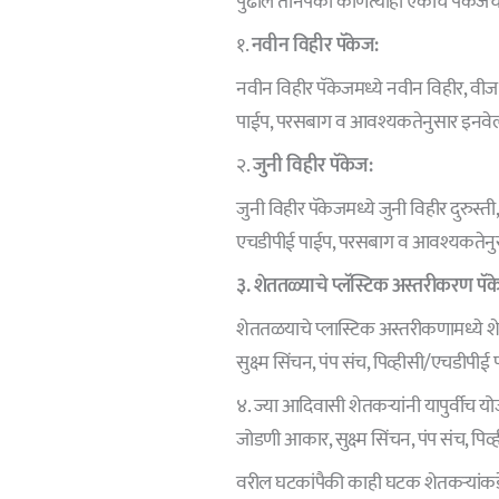
पुढील तीनपैकी कोणत्याही एकाच पॅकेजचा 
१.
नवीन विहीर पॅकेज:
नवीन विहीर पॅकेजमध्ये नवीन विहीर, वीज 
पाईप, परसबाग व आवश्यकतेनुसार इनवेल
२.
जुनी विहीर पॅकेज:
जुनी विहीर पॅकेजमध्ये जुनी विहीर दुरुस्त
एचडीपीई पाईप, परसबाग व आवश्यकतेनुस
३. शेततळ्याचे प्लॅस्टिक अस्तरीकरण पॅक
शेततळयाचे प्लास्टिक अस्तरीकणामध्ये 
सुक्ष्म सिंचन, पंप संच, पिव्हीसी/एचडीप
४. ज्या आदिवासी शेतकऱ्यांनी यापुर्वीच यो
जोडणी आकार, सुक्ष्म सिंचन, पंप संच, पि
वरील घटकांपैकी काही घटक शेतकऱ्यांकड