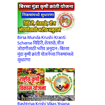
Birsa Munda Krushi Kranti
Scheme विहिरी, शेततळे, वीज
जोडणीसाठी भरीव अनुदान : बिरसा
मुंडा कृषी क्रांती योजनेच्या निकषांमध्ये
सुधारणा
Rashtriya Krishi Vikas Yojana