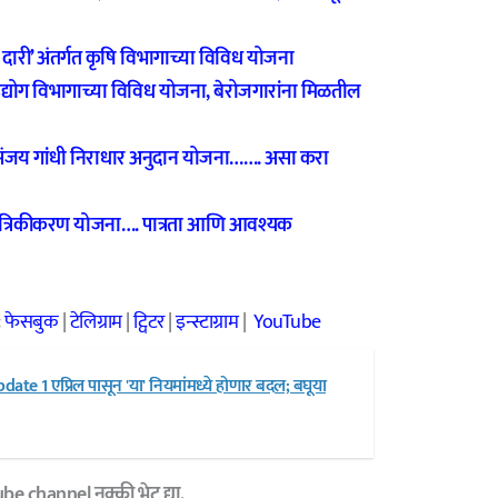
री’ अंतर्गत कृषि विभागाच्या विविध योजना
ोग विभागाच्या विविध योजना, बेरोजगारांना मिळतील
ंजय गांधी निराधार अनुदान योजना……. असा करा
ंत्रिकीकरण योजना…. पात्रता आणि आवश्यक
:
फेसबुक
|
टेलिग्राम
|
ट्विटर
|
इन्स्टाग्राम
|
YouTube
te 1 एप्रिल पासून 'या' नियमांमध्ये होणार बदल; बघूया
e channel नक्की भेट द्या.