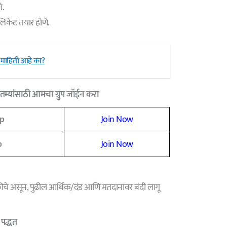
े.
्लिकेट तयार होणे.
ा माहिती आहे का?
म्यांसाठी आमचा ग्रुप जॉईन करा
p
Join Now
p
Join Now
कीचे असून, पुढील आर्थिक/दंड आणि मतदानावर बंदी लागू
पद्धत