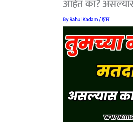
आहेत का? असल्या
By
Rahul Kadam
/
इतर