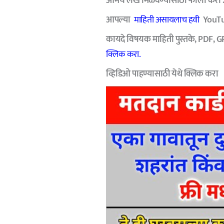
आमचे लेख मिळवण्यासाठी फॉलो करा 
आपल्या
माहिती असायलाच हवी
YouTub
कायदे विषयक माहिती पुस्तके, PDF, G
क्लिक करा.
व्हिडिओ पाहण्यासाठी
येथे क्लिक करा