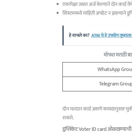
एकापेक्षा जास्त अर्ज केल्याने दोन कार्ड येण
सिस्टममध्ये माहिती अपडेट न झाल्याने डुप
हे वाचले का?
ATM चे हे उपयोग तुम्हाल
मोफत मराठी बात
WhatsApp Grou
Telegram Grou
दोन मतदान कार्ड असणे कायद्यानुसार चु
शकते.
डुप्लिकेट Voter ID card ओळखण्याची 