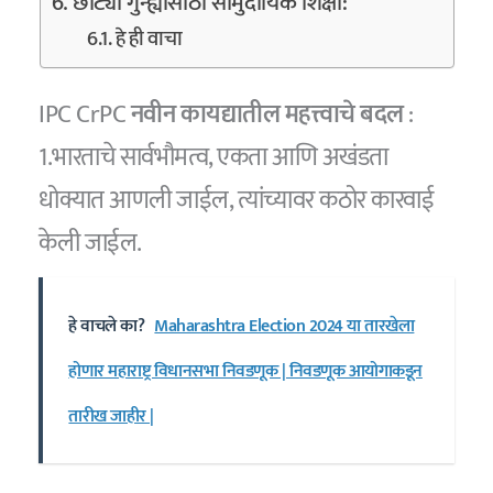
छोट्या गुन्ह्यांसाठी सामुदायिक शिक्षा:
हे ही वाचा
IPC CrPC
नवीन कायद्यातील महत्त्वाचे बदल
:
1.भारताचे सार्वभौमत्व, एकता आणि अखंडता
धोक्यात आणली जाईल, त्यांच्यावर कठोर कारवाई
केली जाईल.
हे वाचले का?
Maharashtra Election 2024 या तारखेला
होणार महाराष्ट्र विधानसभा निवडणूक | निवडणूक आयोगाकडून
तारीख जाहीर |