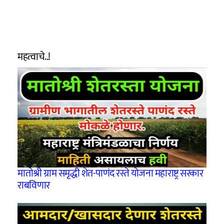
महत्वाचे..!
मातोश्री ग्राम समृद्धी शेत-पाणंद रस्ते योजना महाराष्ट्र सरकार
राबविणार