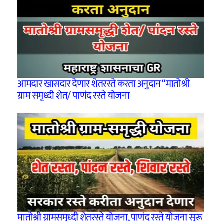
आमदार खासदार देणार शेतरस्ते करता अनुदान “मातोश्री
ग्राम समृध्दी शेत/ पाणंद रस्ते योजना
मातोश्री ग्रामसमृध्दी शेतरस्ते योजना, पाणंद रस्ते योजना सुरू