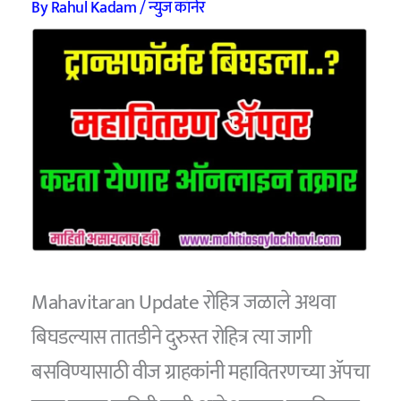
By
Rahul Kadam
/
न्युज कॉर्नर
Mahavitaran Update रोहित्र जळाले अथवा
बिघडल्यास तातडीने दुरुस्त रोहित्र त्या जागी
बसविण्यासाठी वीज ग्राहकांनी महावितरणच्या ॲपचा