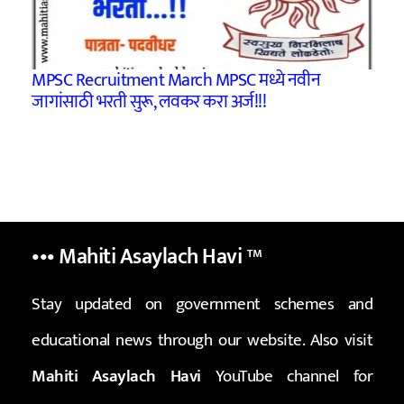
MPSC Recruitment March MPSC मध्ये नवीन
जागांसाठी भरती सुरू, लवकर करा अर्ज!!!
••• Mahiti Asaylach Havi
™
Stay updated on government schemes and
educational news through our website. Also visit
Mahiti Asaylach Havi
YouTube channel for