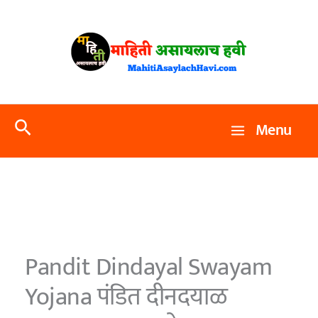
Skip
to
content
Search
Menu
Pandit Dindayal Swayam
Yojana पंडित दीनदयाळ