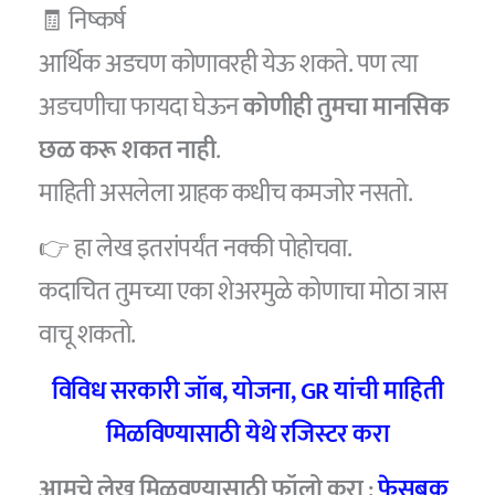
🧾 निष्कर्ष
आर्थिक अडचण कोणावरही येऊ शकते. पण त्या
अडचणीचा फायदा घेऊन
कोणीही तुमचा मानसिक
छळ करू शकत नाही
.
माहिती असलेला ग्राहक कधीच कमजोर नसतो.
👉 हा लेख इतरांपर्यंत नक्की पोहोचवा.
कदाचित तुमच्या एका शेअरमुळे कोणाचा मोठा त्रास
वाचू शकतो.
विविध सरकारी जॉब, योजना, GR यांची माहिती
मिळविण्यासाठी येथे रजिस्टर करा
आमचे लेख मिळवण्यासाठी फॉलो करा :
फेसबुक