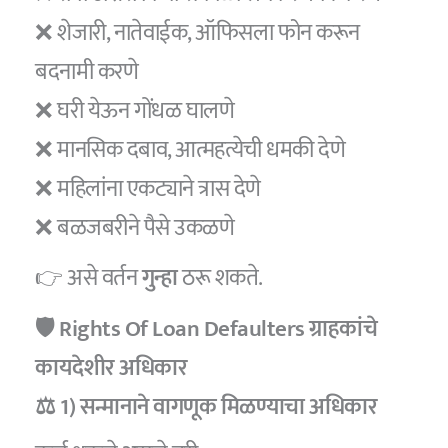
❌ शेजारी, नातेवाईक, ऑफिसला फोन करून
बदनामी करणे
❌ घरी येऊन गोंधळ घालणे
❌ मानसिक दबाव, आत्महत्येची धमकी देणे
❌ महिलांना एकट्याने त्रास देणे
❌ बळजबरीने पैसे उकळणे
👉 असे वर्तन
गुन्हा
ठरू शकते.
🛡️ Rights Of Loan Defaulters ग्राहकांचे
कायदेशीर अधिकार
⚖️ 1) सन्मानाने वागणूक मिळण्याचा अधिकार