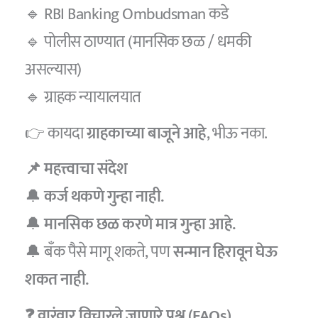
🔹 RBI Banking Ombudsman कडे
🔹 पोलीस ठाण्यात (मानसिक छळ / धमकी
असल्यास)
🔹 ग्राहक न्यायालयात
👉 कायदा
ग्राहकाच्या बाजूने आहे
, भीऊ नका.
📌 महत्त्वाचा संदेश
🔔
कर्ज थकणे गुन्हा नाही.
🔔
मानसिक छळ करणे मात्र गुन्हा आहे.
🔔 बँक पैसे मागू शकते, पण
सन्मान हिरावून घेऊ
शकत नाही.
❓ वारंवार विचारले जाणारे प्रश्न (FAQs)