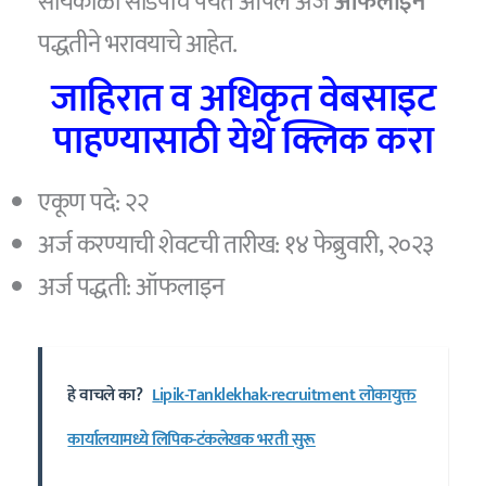
सायंकाळी साडेपाच पर्यंत आपले अर्ज
ऑफलाइन
पद्धतीने भरावयाचे आहेत.
जाहिरात व अधिकृत वेबसाइट
पाहण्यासाठी येथे क्लिक करा
एकूण पदे: २२
अर्ज करण्याची शेवटची तारीख: १४ फेब्रुवारी, २०२३
अर्ज पद्धती: ऑफलाइन
हे वाचले का?
Lipik-Tanklekhak-recruitment लोकायुक्त
कार्यालयामध्ये लिपिक-टंकलेखक भरती सुरू