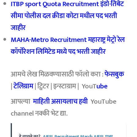
ITBP sport Quota Recruitment इंडो-तिबेट
सीमा पोलीस दल क्रीडा कोटा मधील पद भरती
जाहीर
MAHA-Metro Recruitment महाराष्ट्र मेट्रो रेल
कॉर्पोरेशन लिमिटेड मध्ये पद भरती जाहीर
आमचे
लेख मिळवण्यासाठी फॉलो करा :
फेसबुक
|
टेलिग्राम
| ट्विटर | इन्स्टाग्राम | YouT
ube
आपल्या
माहिती असायलाच हवी
YouTube
channel नक्की भेट द्या.
हे वाचले का?
AIESL Recruitment March AIESL एअर