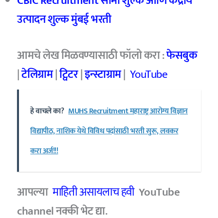
CBIC Recruitment सीमा शुल्क आणि केंद्रीय
उत्पादन शुल्क मुंबई भरती
आमचे लेख मिळवण्यासाठी फॉलो करा :
फेसबुक
|
टेलिग्राम
|
ट्विटर
|
इन्स्टाग्राम
|
YouTube
हे वाचले का?
MUHS Recruitment महाराष्ट्र आरोग्य विज्ञान
विद्यापीठ, नाशिक येथे विविध पदांसाठी भरती सुरू, लवकर
करा अर्ज!!!
आपल्या
माहिती असायलाच हवी
YouTube
channel नक्की भेट द्या.