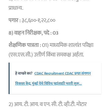
प्राधान्य.
पगार :
३८,६००-१,२२,८००
8) वाहन निरीक्षक,
पदे :
03
शैक्षणिक पात्रता :
01) माध्यमिक शालांत परिक्षा
(एस.एस.सी.) उत्तीर्ण किंवा समकक्ष अर्हता.
हे वाचले का?
CDAC Recruitment CDAC प्रगत संगणन
विकास केंद्र, मुंबई येथे विविध पदांसाठी भरती सुरू...
2) आय. टी. आय. व एन. सी. टी. व्ही.टी. मोटार