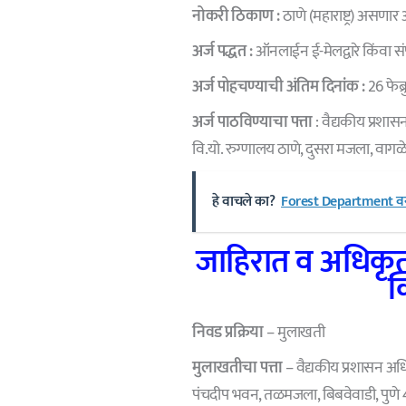
नोकरी ठिकाण :
ठाणे (महाराष्ट्र) असणार 
अर्ज पद्धत :
ऑनलाईन ई-मेलद्वारे किंवा संपू
अर्ज पोहचण्याची अंतिम दिनांक :
26 फेब्
अर्ज पाठविण्याचा पत्ता
: वैद्यकीय प्रशास
वि.यो. रुग्णालय ठाणे, दुसरा मजला, वागळ
हे वाचले का?
Forest Department वन 
जाहिरात व अधिकृत
क
निवड प्रक्रिया
– मुलाखती
मुलाखतीचा पत्ता
– वैद्यकीय प्रशासन अधिक
पंचदीप भवन, तळमजला, बिबवेवाडी, पुणे