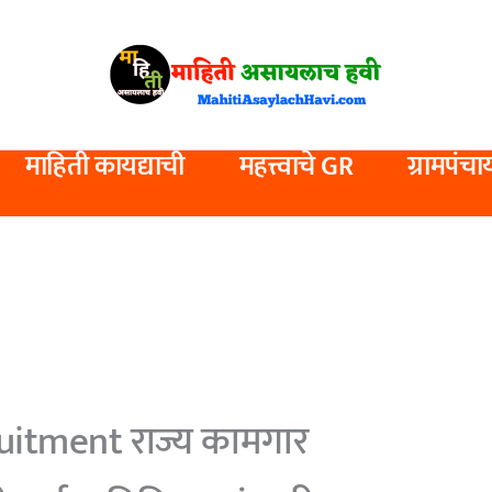
माहिती कायद्याची
महत्त्वाचे GR
ग्रामपंचा
itment राज्य कामगार