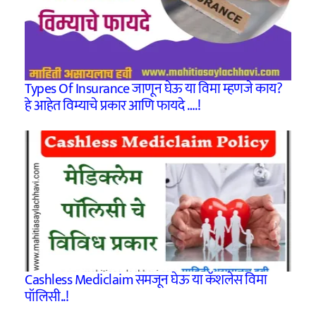
Types Of Insurance जाणून घेऊ या विमा म्हणजे काय?
हे आहेत विम्याचे प्रकार आणि फायदे ….!
Cashless Mediclaim समजून घेऊ या कॅशलेस विमा
पॉलिसी..!