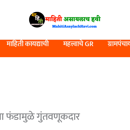
माहिती कायद्याची
महत्त्वाचे GR
ग्रामपंचा
 फंडामुळे गुंतवणूकदार