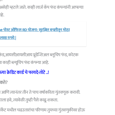
’ असेही म्हटले जाते. काही लार्ज कॅप फंड कंपन्यांनी आपल्या
हे.
 पोस्ट ऑफिस RD योजना: सुरक्षित बचतीतून मोठा
लाख रुपये |
 फंड,आयसीआयसीआय प्रूडेन्शिअल ब्लूचिप फंड, कोटक
ा काही ब्ल्यूचिप फंड कंपन्या आहे.
्रेडिट कार्ड चे फायदे-तोटे ..!
शकते?
वा आणि त्यानंतर तीन ते पाच वर्षाकरिता गुंतवणूक करावी.
ा हवे, त्यावेळी तुम्ही पैसे काढू शकता.
र्केट मधील चढउतारांचा परिणाम तुमच्या गुंतवणुकीवर होऊ