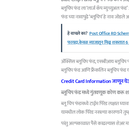
ब्लूचिप फंड ला ‘लार्ज कॅप म्युच्युअल फंड
फंड च्या नावापुढे ‘ब्लूचिप’ हे नाव जोडले आ
हे वाचले का?
Post Office RD Scheme
फायदा,केवळ व्याजातून मिळू शकतात 6 
ॲक्सिस ब्लूचिप फंड, एसबीआय ब्लूचिप
ब्लूचिप फंड आणि फ्रैंकलिन ब्लूचिप फंड य
Credit Card Information जाणून घेऊया क
ब्लूचिप फंड मध्ये गुंतवणूक कोण करू 
ब्लू चिप फंडमध्ये टाईम पिरेड लक्षात घ्या
यामधील लोक पिरेड नसल्या कारणाने तुम्हाल
परंतु अल्पकाळात पैसे काढल्यास शेअर मा