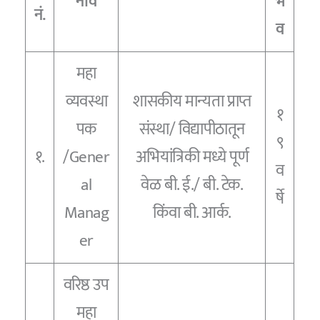
नाव
भ
नं.
व
महा
व्यवस्था
शासकीय मान्यता प्राप्त
१
पक
संस्था/ विद्यापीठातून
९
१.
/Gener
अभियांत्रिकी मध्ये पूर्ण
व
al
वेळ बी. ई./ बी. टेक.
र्षे
Manag
किंवा बी. आर्क.
er
वरिष्ठ उप
महा