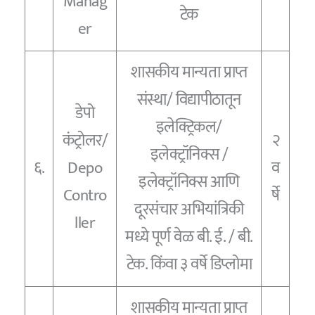
Manag
टेक
er
शासकीय मान्यता प्राप्त
संस्था/ विद्यापीठातून
डेपो
इलेक्ट्रिकल/
कंट्रोलर/
२
इलेक्ट्रॉनिक्स /
६.
Depo
व
इलेक्ट्रॉनिक्स आणि
Contro
र्षे
दूरसंचार अभियांत्रिकी
ller
मध्ये पूर्ण वेळ बी. ई. / बी.
टेक. किंवा ३ वर्षे डिप्लोमा
शासकीय मान्यता प्राप्त