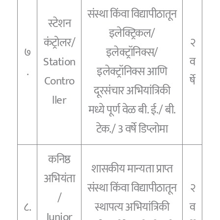
संस्था किंवा विद्यापीठातून
स्टेशन
इलेक्ट्रिकल/
कंट्रोलर/
२
७
इलेक्ट्रॉनिक्स/
Station
व
.
इलेक्ट्रॉनिक्स आणि
Contro
र्षे
दूरसंचार अभियांत्रिकी
ller
मध्ये पूर्ण वेळ बी. ई./ बी.
टेक./ 3 वर्षे डिप्लोमा
कनिष्ठ
शासकीय मान्यता प्राप्त
अभियंता
संस्था किंवा विद्यापीठातून
२
/
८.
स्थापत्य अभियांत्रिकी
व
Junior