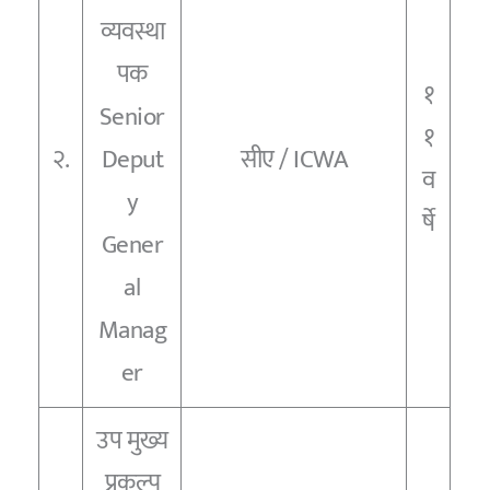
व्यवस्था
पक
१
Senior
१
२.
Deput
सीए / ICWA
व
y
र्षे
Gener
al
Manag
er
उप मुख्य
प्रकल्प