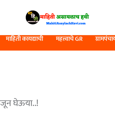
माहिती कायद्याची
महत्त्वाचे GR
ग्रामपंचा
मजून घेऊया..!