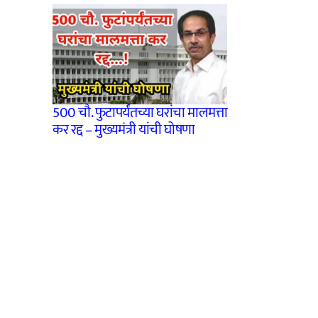
500 चौ. फुटापर्यंतच्या घरांचा मालमत्ता
कर रद्द – मुख्यमंत्री यांची घोषणा