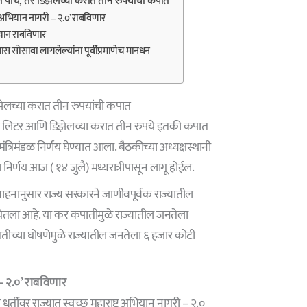
करात पाच, तर डिझेलच्या करात तीन रुपयांची कपात
ट्र अभियान नागरी – २.०’ राबविणार
यान राबविणार
सोसावा लागलेल्यांना पूर्वीप्रमाणेच मानधन
डिझेलच्या करात तीन रुपयांची कपात
प्रति लिटर आणि डिझेलच्या करात तीन रुपये इतकी कपात
त्रिमंडळ निर्णय घेण्यात आला. बैठकीच्या अध्यक्षस्थानी
 निर्णय आज ( १४ जुलै) मध्यरात्रीपासून लागू होईल.
या आवाहनानुसार राज्य सरकारने जाणीवपूर्वक राज्यातील
 घेतला आहे. या कर कपातीमुळे राज्यातील जनतेला
ीच्या घोषणेमुळे राज्यातील जनतेला ६ हजार कोटी
 –
२.०
’ राबविणार
धर्तीवर राज्यात स्वच्छ महाराष्ट्र अभियान नागरी – २.०