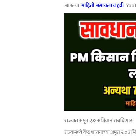
आपल्या
माहिती असायलाच हवी
YouTu
राज्यात अमृत २.० अभियान राबविणार
राज्यामध्ये केंद्र शासनाच्या अमृत २.०