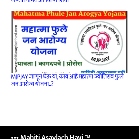
जयंती निमित्त‘आनंदाचा शिधा’
MJPJAY जाणून घेऊ या, काय आहे महात्मा ज्योतिराव फुले
जन आरोग्य योजना..?
••• Mahiti Asaylach Havi
™