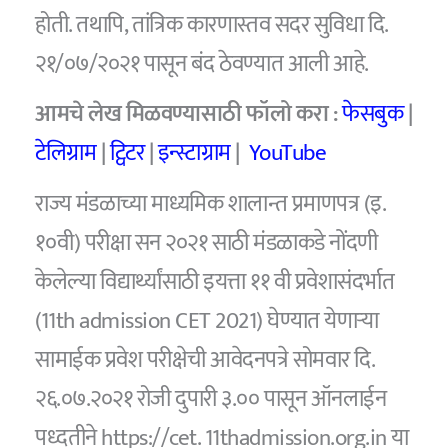
होती. तथापि, तांत्रिक कारणास्तव सदर सुविधा दि.
२१/०७/२०२१ पासून बंद ठेवण्यात आली आहे.
आमचे
लेख मिळवण्यासाठी फॉलो करा :
फेसबुक
|
टेलिग्राम
|
ट्विटर
|
इन्स्टाग्राम
|
YouTube
राज्य मंडळाच्या माध्यमिक शालान्त प्रमाणपत्र (इ.
१०वी) परीक्षा सन २०२१ साठी मंडळाकडे नोंदणी
केलेल्या विद्यार्थ्यांसाठी इयत्ता ११ वी प्रवेशासंदर्भात
(11th admission CET 2021) घेण्यात येणाऱ्या
सामाईक प्रवेश परीक्षेची आवेदनपत्रे सोमवार दि.
२६.०७.२०२१ रोजी दुपारी ३.०० पासून ऑनलाईन
पध्दतीने https://cet. 11thadmission.org.in या