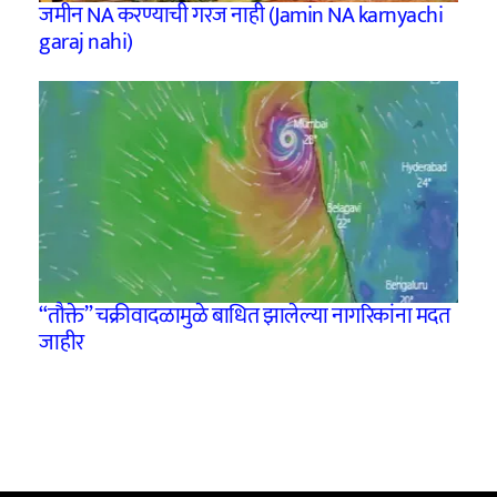
जमीन NA करण्याची गरज नाही (Jamin NA karnyachi
garaj nahi)
“तौक्ते” चक्रीवादळामुळे बाधित झालेल्या नागरिकांना मदत
जाहीर