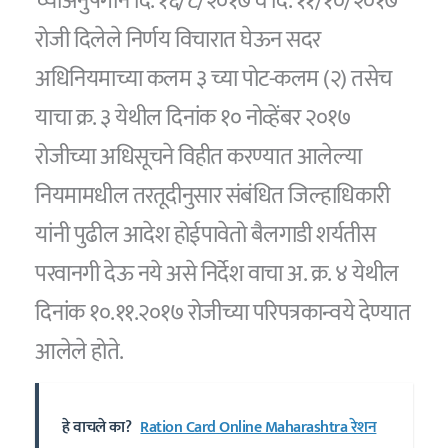
च्याअनुषंगाने दि. १६/८/२०१७ व दि. ११/१०/२०१७
रोजी दिलेले निर्णय विचारात घेऊन सदर
अधिनियमाच्या कलम ३ च्या पोट-कलम (२) तसेच
याचा क्र. ३ येथील दिनांक १० नोव्हेंबर २०१७
रोजीच्या अधिसूचने विहीत करण्यात आलेल्या
नियमामधील तरतूदीनुसार संबंधित जिल्हाधिकारी
यांनी पुढील आदेश होईपावेतो बैलगाडी शर्यतीस
परवानगी देऊ नये असे निर्देश वाचा अ. क्र. ४ येथील
दिनांक १०.११.२०१७ रोजीच्या परिपत्रकान्वये देण्यात
आलेले होते.
हे वाचले का?
Ration Card Online Maharashtra रेशन