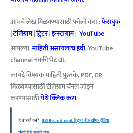
भारतीय नौदलात निघाल्या जागा.
आमचे
लेख मिळवण्यासाठी फॉलो करा :
फेसबुक
|
टेलिग्राम
|
ट्विटर
|
इन्स्टाग्राम
|
YouTube
आपल्या
माहिती असायलाच हवी
YouTube
channel नक्की भेट द्या.
कायदे विषयक माहिती पुस्तके, PDF, GR
मिळवण्यासाठी टेलिग्राम चॅनल जॉइन
करण्यासाठी
येथे क्लिक करा.
हे वाचले का?
RBI Recruitment रिझर्व बँक ऑफ इंडिया,
मुंबई येथे भरती सुरू...