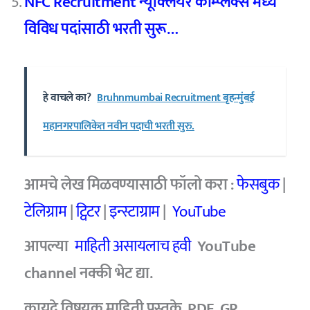
NFC Recruitment न्यूक्लियर कॉम्प्लेक्स मध्ये
विविध पदांसाठी भरती सुरू…
हे वाचले का?
Bruhnmumbai Recruitment बृहन्मुंबई
महानगरपालिकेत नवीन पदाची भरती सुरु.
आमचे
लेख मिळवण्यासाठी फॉलो करा :
फेसबुक
|
टेलिग्राम
|
ट्विटर
|
इन्स्टाग्राम
|
YouTube
आपल्या
माहिती असायलाच हवी
YouTube
channel
नक्की भेट द्या.
कायदे विषयक माहिती पुस्तके, PDF, GR