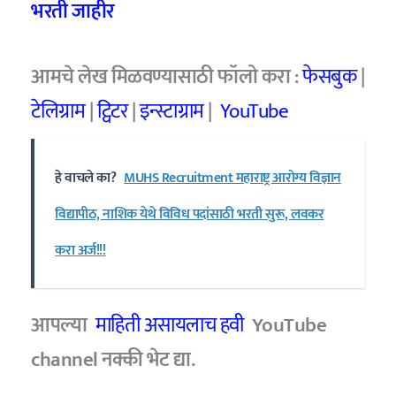
भरती जाहीर
आमचे
लेख मिळवण्यासाठी फॉलो करा :
फेसबुक
|
टेलिग्राम
|
ट्विटर
|
इन्स्टाग्राम
|
YouTube
हे वाचले का?
MUHS Recruitment महाराष्ट्र आरोग्य विज्ञान
विद्यापीठ, नाशिक येथे विविध पदांसाठी भरती सुरू, लवकर
करा अर्ज!!!
आपल्या
माहिती असायलाच हवी
YouTube
channel नक्की भेट द्या.