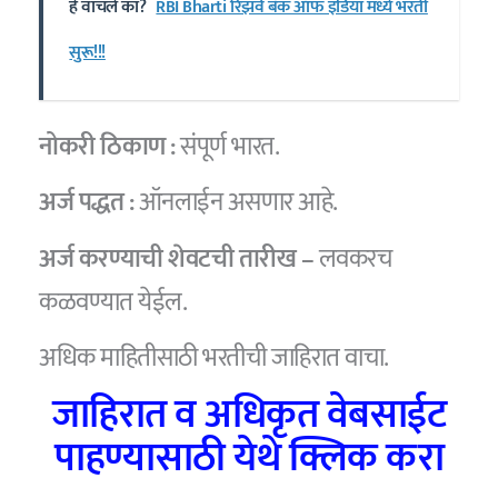
हे वाचले का?
RBI Bharti रिझर्व बँक ऑफ इंडिया मध्ये भरती
सुरू!!!
नोकरी ठिकाण :
संपूर्ण भारत.
अर्ज पद्धत :
ऑनलाईन असणार आहे.
अर्ज करण्याची शेवटची तारीख –
लवकरच
कळवण्यात येईल.
अधिक माहितीसाठी भरतीची जाहिरात वाचा.
जाहिरात व अधिकृत वेबसाईट
पाहण्यासाठी येथे क्लिक करा