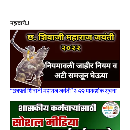
महत्वाचे..!
“छत्रपती शिवाजी महाराज जयंती” २०२२ मार्गदर्शक सूचना