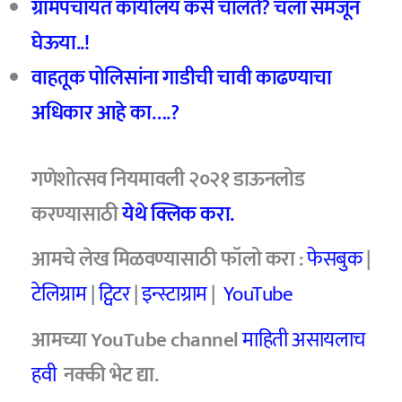
ग्रामपंचायत कार्यालय कसे चालते
?
चला समजून
घेऊया..!
वाहतूक पोलिसांना गाडीची चावी काढण्याचा
अधिकार आहे का….
?
गणेशोत्सव नियमावली २०२१ डाऊनलोड
करण्यासाठी
येथे क्लिक करा.
आमचे
लेख मिळवण्यासाठी फॉलो करा :
फेसबुक
|
टेलिग्राम
|
ट्विटर
|
इन्स्टाग्राम
|
YouTube
आमच्या YouTube channel
माहिती असायलाच
हवी
नक्की भेट द्या.