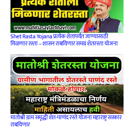
Shet Rasta Yojana प्रत्येक शेतापर्यंत जाण्यासाठी
मिळणार रस्ता – शासन राबविणार समग्र शेतरस्ता योजना
मातोश्री ग्राम समृद्धी शेत-पाणंद रस्ते योजना महाराष्ट्र सरकार
राबविणार