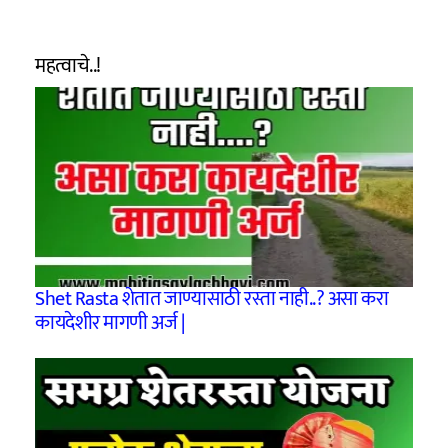
महत्वाचे..!
Shet Rasta शेतात जाण्यासाठी रस्ता नाही..? असा करा
कायदेशीर मागणी अर्ज |