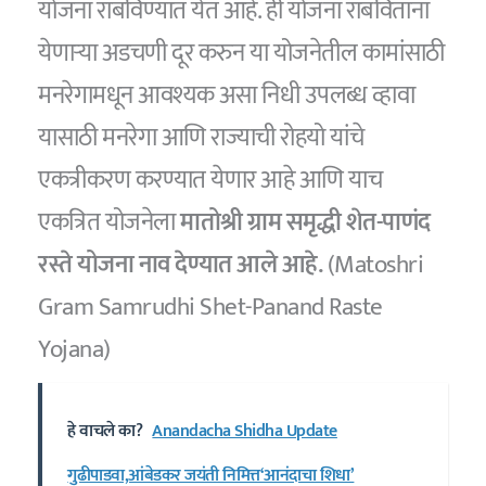
योजना राबविण्यात येत आहे. ही योजना राबवितांना
येणाऱ्या अडचणी दूर करुन या योजनेतील कामांसाठी
मनरेगामधून आवश्यक असा निधी उपलब्ध व्हावा
यासाठी मनरेगा आणि राज्याची रोहयो यांचे
एकत्रीकरण करण्यात येणार आहे आणि याच
एकत्रित योजनेला
मातोश्री ग्राम समृद्धी शेत-पाणंद
रस्ते योजना नाव देण्यात आले आहे.
(Matoshri
Gram Samrudhi Shet-Panand Raste
Yojana)
हे वाचले का?
Anandacha Shidha Update
गुढीपाडवा,आंबेडकर जयंती निमित्त‘आनंदाचा शिधा’