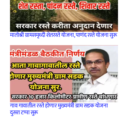
मातोश्री ग्रामसमृध्दी शेतरस्ते योजना, पाणंद रस्ते योजना सुरू
गाव गावातील रस्ते होणार मुख्यमंत्री ग्राम सडक योजना
दुसरा टप्पा सुरू