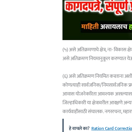
(५) असे अतिक्रमणाचे क्षेत्र, ना- विकास क
असे अतिक्रमण नियमानुकूल करण्यात येऊ
(६) असे अतिक्रमण नियमित करताना अशी अ
कोणत्याही सार्वजनिक/निमसार्वजनिक प्र
आवास योजनेकरिता आवश्यक असल्यास आणि 
जिल्हाधिकारी या क्षेत्रावरील आरक्षणे अन्
कार्यवाहीसाठी संचालक. नगररचना, महाराष्ट्
हे वाचले का?
Ration Card Correction 