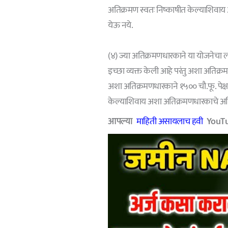
अतिक्रमण स्वतः निष्काषीत केल्याशिवा
येऊ नये.
(४) ज्या अतिक्रमणधारकाने या योजनेचा ला
इच्छा व्यक्त केली आहे परंतु अशा अतिक्रमण
अशा अतिक्रमणधारकाने १५०० चौ.फू. पेक्षा
केल्याशिवाय अशा अतिक्रमणधारकाचे अत
आपल्या
माहिती असायलाच हवी
YouTub