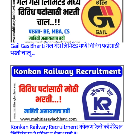
Gail Gas Bharti गेल गॅस लिमिटेड मध्ये विविध पदांसाठी
भरती चालू …
Konkan Railway Recruitment कोंकण रेल्वे कॉर्पोरेशन