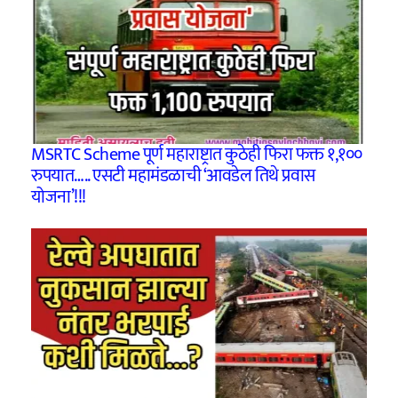
MSRTC Scheme पूर्ण महाराष्ट्रात कुठेही फिरा फक्त १,१००
रुपयात….. एसटी महामंडळाची ‘आवडेल तिथे प्रवास
योजना’!!!