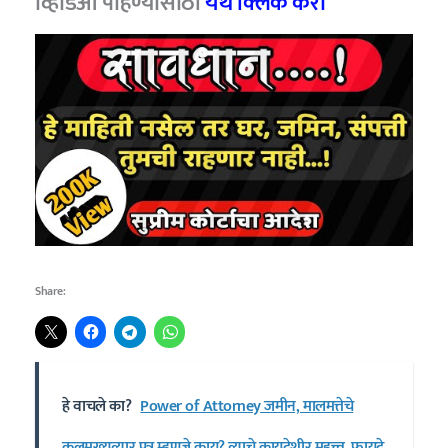
व्हिडिओ पाहण्यासाठी
येथे क्लिक करा
Share:
हे वाचले का?
Power of Attorney जमीन, मालमत्तेचे
कुलमुख्यत्यार पत्र म्हणजे काय? त्याचे कायदेशीर महत्त्व, फायदे