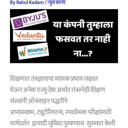
By
Rahul Kadam
/
न्युज कॉर्नर
शिक्षणात तंत्रज्ञानाचा व्यापक प्रभाव लक्षात
घेऊन अनेक एज्यु-टेक अर्थात तंत्रस्नेही-शिक्षण
संस्थांनी ऑनलाइन पद्धतीने
अभ्यासक्रम, ट्यूटोरियल्स, स्पर्धात्मक परीक्षांसाठी
मार्गदर्शन इत्यादी सुविधा पुरवण्यास सुरुवात केली