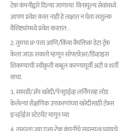
टेक कंपनीद्वारे दिल्या जाणाऱ्या विनामूल्य सेवांमध्ये
आपण प्रवेश करत नाही हे लक्षात न घेता सशुल्क
वैशिष्ट्यांमध्ये प्रवेश करतात .
2. तुमचा IP पत्ता आणि/किंवा वैयक्तिक डेटा ट्रॅक
केला जाऊ शकतो म्हणून सॉफ्टवेअर/डिव्हाइस
शिकण्याची स्वीकृती कबूल करण्यापूर्वी अटी व शर्ती
वाचा.
3. सामग्री/अ‍ॅप खरेदी/पेनड्राईव्ह लर्निंगसह लोड
केलेल्या शैक्षणिक उपकरणांच्या खरेदीसाठी टॅक्स
इन्व्हॉईस स्टेटमेंट मागून घ्या
4. तुम्हाला ज्या एज्यु-टेक कंपनीचे सदस्यत्व घ्यायचे