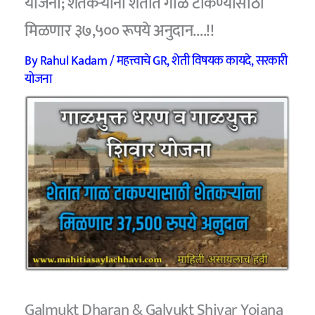
योजना; शेतकऱ्यांना शेतात गाळ टाकण्यासाठी
मिळणार ३७,५०० रूपये अनुदान….!!
By
Rahul Kadam
/
महत्त्वाचे GR
,
शेती विषयक कायदे
,
सरकारी
योजना
Galmukt Dharan & Galyukt Shivar Yojana