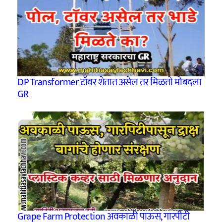
DP Transformer टॉवर शेतात असेल तर मिळतो मोबदला
GR
Grape Farm Protection अवकाळी पाऊस, गारपीटी