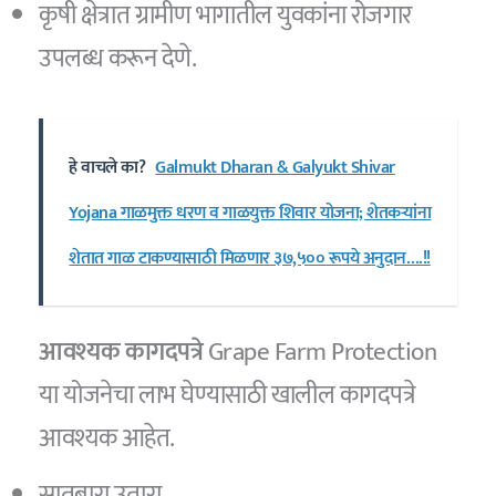
कृषी क्षेत्रात ग्रामीण भागातील युवकांना रोजगार
उपलब्ध करून देणे.
हे वाचले का?
Galmukt Dharan & Galyukt Shivar
Yojana गाळमुक्त धरण व गाळयुक्त शिवार योजना; शेतकऱ्यांना
शेतात गाळ टाकण्यासाठी मिळणार ३७,५०० रूपये अनुदान….!!
आवश्यक कागदपत्रे
Grape Farm Protection
या योजनेचा लाभ घेण्यासाठी खालील कागदपत्रे
आवश्यक आहेत.
सातबारा उतारा