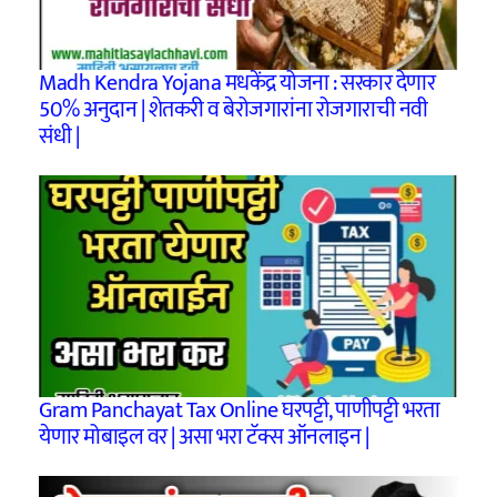
Madh Kendra Yojana मधकेंद्र योजना : सरकार देणार
50% अनुदान | शेतकरी व बेरोजगारांना रोजगाराची नवी
संधी |
Gram Panchayat Tax Online घरपट्टी, पाणीपट्टी भरता
येणार मोबाइल वर | असा भरा टॅक्स ऑनलाइन |