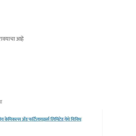
रावयाचा आहे
ा
ीय केमिकल्स अँड फर्टिलायझर्स लिमिटेड येथे विविध