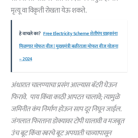
मृत्यू वा विकृती रोखता येऊ शकते.
हे वाचले का?
Free Electricity Scheme शेतीपंप ग्राहकांना
मिळणार मोफत वीज | मुख्यमंत्री बळीराजा मोफत वीज योजना
– 2024
अंधारात चालण्याचा प्रसंग आल्यास बॅटरी घेऊन
फिरावे. पाय किंवा काठी आपटत चालावे
;
त्यामुळे
जमिनीत कंप निर्माण होऊन साप दूर निघून जाईल.
जंगलात फिरताना डोक्यावर टोपी घालावी व मजबूत
उंच बूट किंवा रबरचे बूट अपघाती चाव्यापासून