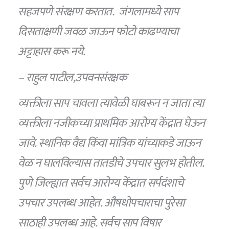
सहजपणे संरक्षण करतात. जंगलामध्ये साप
दिसताक्षणी जवळ जा
ऊ
न फोटो काढण्याचा
अट्टाहास करू नये.
–
राहुल पाटील
,
उपवनसंरक्षक
व्यक्तीला साप चावला त्यावेळी घाबरून न जाता त्या
व्यक्तीला नजीकच्या प्राथमिक आरोग्य केंद्रात घे
ऊ
न
जावे. स्थानिक वैद्य किंवा मांत्रिक यांच्याकडे जा
ऊ
न
वेळ न घालविल्यास तातडीचे उपचार सुलभ होतील.
पुणे जिल्ह्यात सर्वच आरोग्य केंद्रात सर्पदंशाचे
उपचार उपलब्ध आहेत. औषधोपचाराचा पुरेसा
साठाही उपलब्ध आहे. सर्वच साप विषार