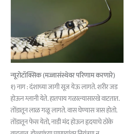
न्यूरोटॉक्सिक (मज्जासंस्थेवर परिणाम करणारे)
१) नाग : दंशाच्या जागी सूज येऊ लागते. शरीर जड
होऊन ग्लानी येते. हातपाय गळाल्यासारखे वाटतात.
तोंडातून लाळ गळू लागते. वास घेण्यास त्रास होतो.
तोंडातून फेस येतो, नाडी मंद होऊन हृदयाचे ठोके
वाढतात. डोळ्यांच्या पापण्यांवर नियंत्रण न