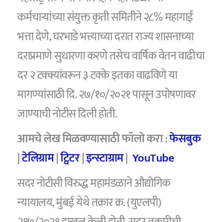
कर्मचार्‍यांच्या संयुक्त कृती समितीने २८% महागाई
भत्ता देणे, घरभाडे भत्त्याच्या दरात राज्य शासनाच्या
दराप्रमाणे सुधारणा करणे तसेच वार्षिक वेतन वाढीचा
दर २ टक्क्यांवरून ३ टक्के इतका वाढविणे या
मागण्यांसाठी दि. २७/१०/२०२१ पासून उपोषणावर
जाण्याची नोटीस दिली होती.
आमचे लेख मिळवण्यासाठी फॉलो करा :
फेसबुक
|
टेलिग्राम
|
ट्विटर
|
इन्स्टाग्राम
|
YouTube
सदर नोटीसी विरुद्ध महामंडळाने औद्योगिक
न्यायालय, मुंबई येथे तक्रार क्र. (युएलपी)
२१७/२०२१ दाखल केली होती. सदर तक्रारीची