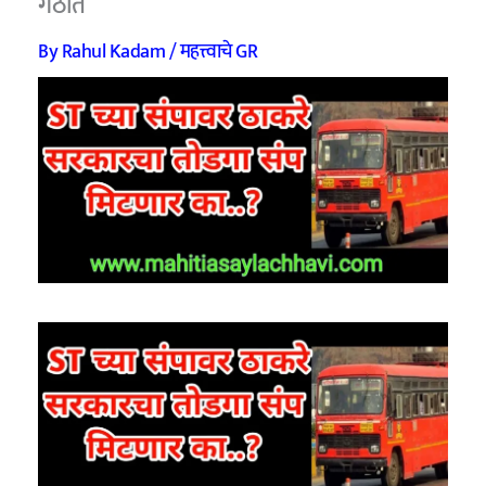
गठीत
By
Rahul Kadam
/
महत्त्वाचे GR