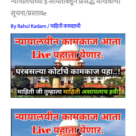
न्यायालयाच्या इ-समितीकडून प्रसिद्ध; मागविल्या
सूचना/प्रस्तावe
By
Rahul Kadam
/
माहिती कायद्याची