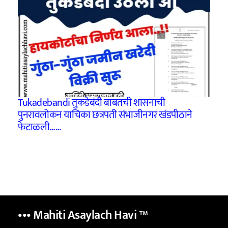
Tukadebandi तुकडेबंदी बाबतची शासनाची
पुनरावलोकन याचिका छत्रपती संभाजीनगर खंडपीठाने
फेटाळली……
••• Mahiti Asaylach Havi
™