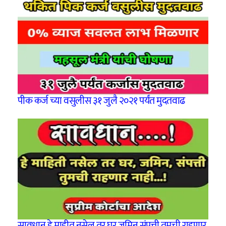
पीक कर्ज च्या वसुलीस ३१ जुलै २०२१ पर्यंत मुदतवाढ
सावधान हे माहीत नसेल तर घर जमिन संपत्ती तुमची राहणार