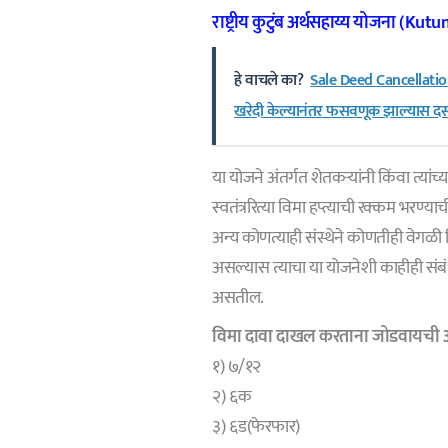
राष्ट्रीय कुटुंब अर्थसहाय्य योजना (K
हे वाचले का?
Sale Deed Cancellation 
खरेदी केल्यानंतर फसवणूक झाल्यास दस्त 
या योजने अंतर्गत शेतकऱ्यांनी किंवा त्यांच्
स्वतंत्ररित्या विमा हप्त्याची रक्कम भरण्या
अन्य कोणत्याही संस्थेने कोणतीही वेगळ
असल्यास त्याचा या योजनेशी काहीही संबंध
असतील.
विमा दावा दाखल करताना जोडवायची आ
१) ७/१२
२) ६क
३) ६ड(फेरफार)