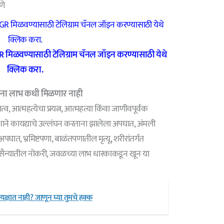
णे
R मिळवण्यासाठी टेलिग्राम चॅनल जॉइन करण्यासाठी येथे
क्लिक करा.
जना
लाभ कधी मिळणार नाही
गत्व, आत्महत्येचा प्रयत्न, आत्महत्या किंवा जाणीवपूर्वक
्देशाने कायद्याचे उल्लंघन करताना झालेला अपघात, अंमली
घात, भ्रमिष्टपणा, बाळंतपणातील मृत्यू, शरीरांतर्गत
द्ध, सैन्यातील नोकरी, जवळच्या लाभ धारकाकडून खून या
यक्षात नाही? जाणून घ्या तुमचे हक्क