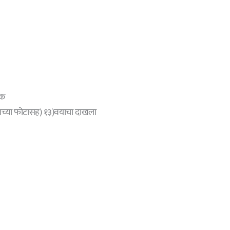
तक
दाराच्या फोटासह) १३)वयाचा दाखला