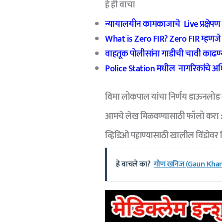
हे ही वाचा
न्यायालयीन कामकाजाचे Live प्रक्षेपण
What is Zero FIR? Zero FIR म्हणज
वाहतूक पोलीसांना गाडीची चावी काढ
Police Station मधील नागरिकांचे अ
विमा लोकपाल यांचा निर्णय डाऊनलोड
आमचे
लेख मिळवण्यासाठी फॉलो करा 
व्हिडिओ पहाण्यासाठी खालील विंडोवर 
हे वाचले का?
गौण खनिज (Gaun Khani