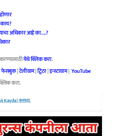
 होणार
े काय?
ण्याचा अधिकार आहे का….?
धिकार
 करण्यासाठी
येथे क्लिक करा
.
:
फेसबुक
|
टेलीग्राम
|
ट्विटर
|
इन्स्टाग्राम
|
YouTube
क्लिक करा.
j Kayda) कायदा.