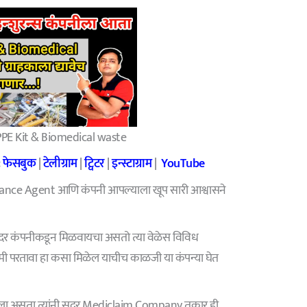
PE Kit & Biomedical waste
:
फेसबुक
|
टेलीग्राम
|
ट्विटर
|
इन्स्टाग्राम
|
YouTube
ance Agent आणि कंपनी आपल्याला खूप सारी आश्वासने
र कंपनीकडून मिळवायचा असतो त्या वेळेस विविध
ी परतावा हा कसा मिळेल याचीच काळजी या कंपन्या घेत
ा असता त्यांनी सदर Mediclaim Company तक्रार ही