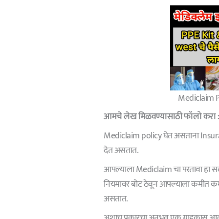
Mediclaim P
आमचे
लेख मिळवण्यासाठी फॉलो करा 
Mediclaim policy घेत असताना Insur
देत असतात.
आपल्याला Mediclaim चा परतावा हा सद
नियमावर बोट ठेवून आपल्याला कमीत कम
असतात.
अशाच प्रकारचा अनुभव एक ग्राहकास आल