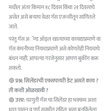
मधील अंतर किमान १८ दिवस किंवा २१ दिवसाचे
असेत असे बऱ्याच वेळा गॅस एजन्सीतून सांगितले
जाते.
परंतु गॅस अॅण्ड ऑइल खात्याच्या कायद्याप्रमाणे वा
गॅस कंपनीच्या नियमाप्रमाणे असे कोणतेही नियमाचे
बंधन नाही. आपल्या गरजेनुसार आपण बुकींग करू
शकतो.
🔴
प्रश्न: सिलेंडरची एक्सपायरी डेट असते काय ?
ती कशी ओळखावी ?
🟢
उत्तर:
घरगुती गॅस चा सिलेंडर हा भक्कम अशा
धातू पासून व पूर्ण सुरक्षीत राहिल असा बनविलेला