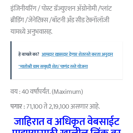
इंजिनीयरिंग / पोस्ट ग्रॅज्युएशन ॲग्रोनोमी /प्लांट
ब्रीडिंग /जेनेटिक्स /बॉटनी अँड सीड टेक्नॉलॉजी
यामध्ये अनुभवासह.
हे वाचले का?
आमदार खासदार देणार शेतरस्ते करता अनुदान
"मातोश्री ग्राम समृध्दी शेत/ पाणंद रस्ते योजना
वय : 40 वर्षांपर्यंत. (Maximum)
पगार :
71,100 ते 2,19,100 असणार आहे.
जाहिरात व अधिकृत वेबसाईट