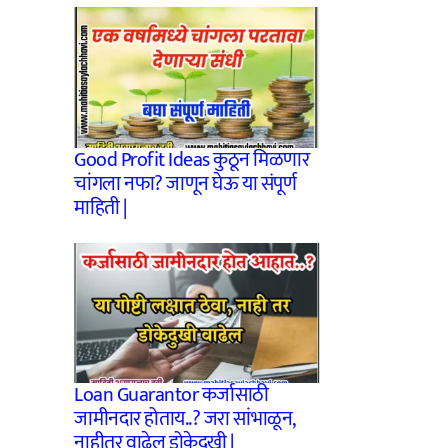
Good Profit Ideas कुठून मिळणार
चांगला नफा? जाणून घेऊ या संपूर्ण
माहिती |
Loan Guarantor कर्जासाठी
जामीनदार होताय..? जरा सांभाळून,
नाहीतर वाढेल डोकेदुखी |