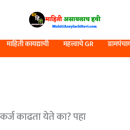
माहिती कायद्याची
महत्त्वाचे GR
ग्रामपंचा
र्ज काढता येते का? पहा