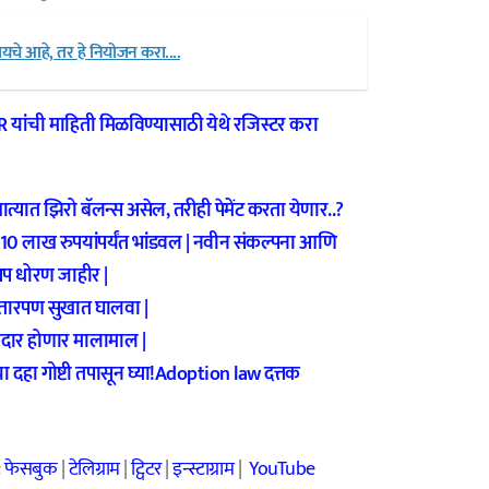
यचे आहे, तर हे नियोजन करा....
GR
यांची माहिती मिळविण्यासाठी येथे रजिस्टर करा
ात झिरो बॅलन्स असेल, तरीही पेमेंट करता येणार..?
0 लाख रुपयांपर्यंत भांडवल | नवीन संकल्पना आणि
्टअप धोरण जाहीर |
तारपण सुखात घालवा |
कदार होणार मालामाल |
हा गोष्टी तपासून घ्या!
Adoption law दत्तक
:
फेसबुक
|
टेलिग्राम
|
ट्विटर
|
इन्स्टाग्राम
|
YouTube