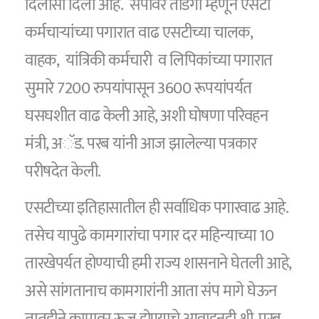
दिलासा दिला आहे. संपावर तोडगा म्हणून एसटी
कर्मचार्‍यांच्या पगारात वाढ एसटीच्या चालक,
वाहक, यांत्रिकी कर्मचारी व लिपिकांच्या पगारात
सुमारे 7200 रुपयांपासून 3600 रूपयांपर्यत
घसघशीत वाढ केली आहे, अशी घोषणा परिवहन
मंत्री, अॅड. परब यांनी आज झालेल्या पत्रकार
परीषदेत केली.
एसटीच्या इतिहासातील ही सर्वाधिक पगारवाढ आहे.
तसेच यापुढे कामगारांचा पगार दर महिन्याच्या 10
तारखेपर्यत होण्याची हमी राज्य शासनाने घेतली आहे,
असे सांगतानाच कामगारांनी आता संप मागे घेऊन
तातडीने कामावर रूजू होण्याचे आवाहनही श्री. परब