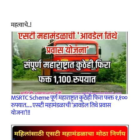
महत्वाचे..!
MSRTC Scheme पूर्ण महाराष्ट्रात कुठेही फिरा फक्त १,१००
रुपयात….. एसटी महामंडळाची ‘आवडेल तिथे प्रवास
योजना’!!!